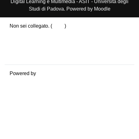
Digital Learning e Multimedia - ASIT - Università degli
Studi di Padova. Powered by Moodle
Non sei collegato. (
Login
)
Riepilogo della conservazione dei dati
Politiche
Ottieni l'app mobile
Passa al tema standard
Powered by
Moodle