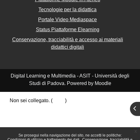
Tecnologie per la didattica
Portale Video Mediaspace
Status Piattaforme Elearning
Conservazione, tracciabilità e accesso ai materiali
didattici digitali
Digital Learning e Multimedia - ASIT - Università degli
Studi di Padova. Powered by Moodle
Non sei collegato. (
Login
)
Riepilogo della conservazione dei dati
Apr
Politiche
Ottieni l'app mobile
Passa al tema standard
x
Se prosegui nella navigazione del sito, ne accetti le politiche:
Condizioni di utilizzo e trattamento dei dati
Conservazione, tracciabilità e