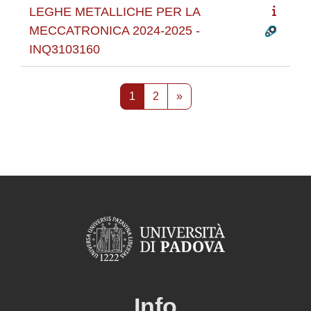
LEGHE METALLICHE PER LA
MECCATRONICA 2024-2025 -
INQ3103160
Pagina 1
Pagina 2
Pagina successiva
1
2
»
Info