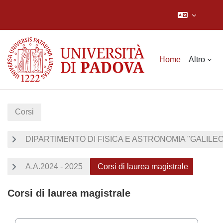
Vai al contenuto principale
Home
Altro
Corsi
DIPARTIMENTO DI FISICA E ASTRONOMIA "GALILEO 
A.A.2024 - 2025
Corsi di laurea magistrale
Corsi di laurea magistrale