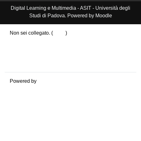
Digital Learning e Multimedia - ASIT - Università degli
Studi di Padova. Powered by Moodle
Non sei collegato. (
Login
)
Riepilogo della conservazione dei dati
Politiche
Ottieni l'app mobile
Passa al tema standard
Powered by
Moodle