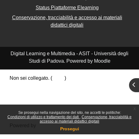
Status Piattaforme Elearning
Conservazione, tracciabilità e accesso ai materiali
didattici digitali
Digital Learning e Multimedia - ASIT - Università degli
Studi di Padova. Powered by Moodle
Non sei collegato. (
Login
)
Apr
Riepilogo della conservazione dei dati
Politiche
Ottieni l'app mobile
Passa al tema standard
x
Se prosegui nella navigazione del sito, ne accetti le politiche:
Condizioni di utilizzo e trattamento dei dati
Conservazione, tracciabilità e
accesso ai materiali didattici digitali
Powered by
Moodle
Prosegui