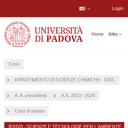
Login
Vai al contenuto principale
Home
Altro
Corsi
DIPARTIMENTO DI SCIENZE CHIMICHE - DISC
A. A. precedenti
A.A. 2023 - 2024
Corsi di laurea
IF0320 - SCIENZE E TECNOLOGIE PER L'AMBIENTE