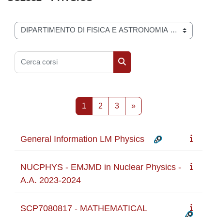
Categorie di corso
Cerca corsi
Cerca corsi
Pagina 1
Pagina 2
Pagina 3
Pagina successiva
1
2
3
»
General Information LM Physics
NUCPHYS - EMJMD in Nuclear Physics -
A.A. 2023-2024
SCP7080817 - MATHEMATICAL