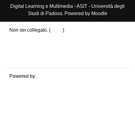
Digital Learning e Multimedia - ASIT - Università degli
Studi di Padova. Powered by Moodle
Non sei collegato. (
Login
)
Riepilogo della conservazione dei dati
Politiche
Ottieni l'app mobile
Passa al tema standard
Powered by
Moodle