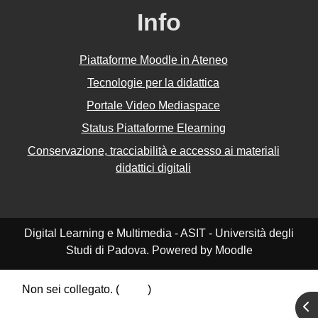
Info
Piattaforme Moodle in Ateneo
Tecnologie per la didattica
Portale Video Mediaspace
Status Piattaforme Elearning
Conservazione, tracciabilità e accesso ai materiali
didattici digitali
Digital Learning e Multimedia - ASIT - Università degli
Studi di Padova. Powered by Moodle
Non sei collegato. (
Login
)
Riepilogo della conservazione dei dati
Apr