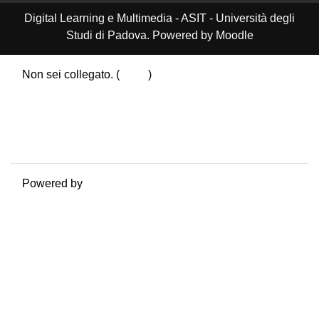
Digital Learning e Multimedia - ASIT - Università degli
Studi di Padova. Powered by Moodle
Non sei collegato. (
Login
)
Riepilogo della conservazione dei dati
Politiche
Ottieni l'app mobile
Passa al tema standard
Powered by
Moodle