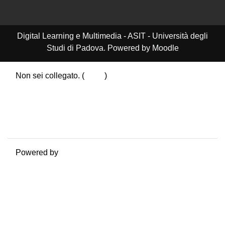
Digital Learning e Multimedia - ASIT - Università degli
Studi di Padova. Powered by Moodle
Non sei collegato. (
Login
)
Riepilogo della conservazione dei dati
Politiche
Ottieni l'app mobile
Passa al tema standard
Powered by
Moodle