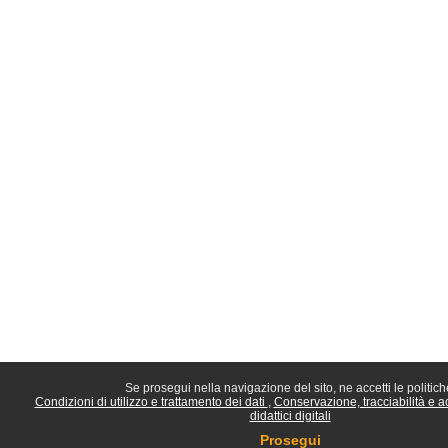
Se prosegui nella navigazione del sito, ne accetti le politich
Condizioni di utilizzo e trattamento dei dati
Conservazione, tracciabilità e a
didattici digitali
Prosegui