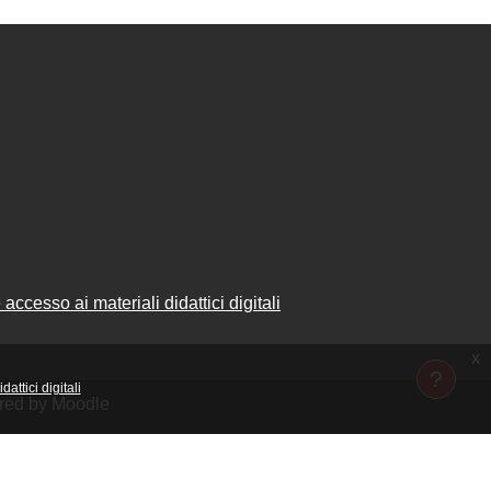
accesso ai materiali didattici digitali
x
attici digitali
ered by Moodle