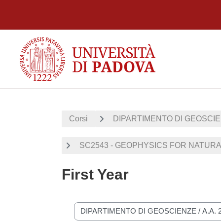
Vai al contenuto principale
Corsi
DIPARTIMENTO DI GEOSCI
SC2543 - GEOPHYSICS FOR NATUR
First Year
Categorie di corso