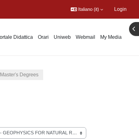
Italiano ‎(it)‎
Login
Apr
ortale Didattica
Orari
Uniweb
Webmail
My Media
- Master's Degrees