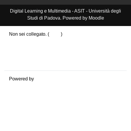
Digital Learning e Multimedia - ASIT - Università degli
Studi di Padova. Powered by Moodle
Non sei collegato. (
Login
)
Riepilogo della conservazione dei dati
Politiche
Ottieni l'app mobile
Passa al tema standard
Powered by
Moodle