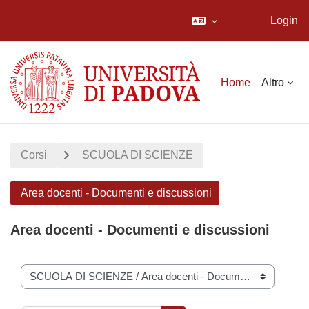
Login
Vai al contenuto principale
Home
Altro
Corsi
SCUOLA DI SCIENZE
Area docenti - Documenti e discussioni
Area docenti - Documenti e discussioni
Categorie di corso