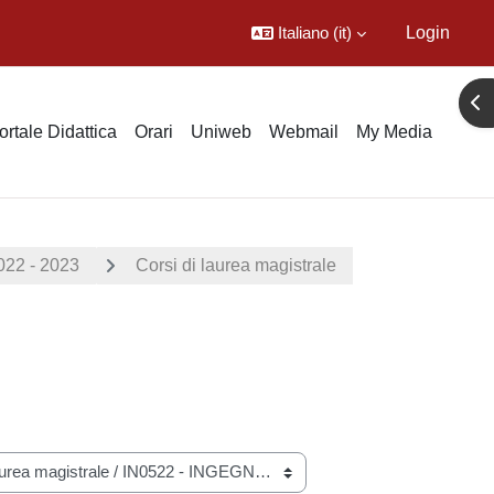
Italiano ‎(it)‎
Login
Apr
ortale Didattica
Orari
Uniweb
Webmail
My Media
022 - 2023
Corsi di laurea magistrale