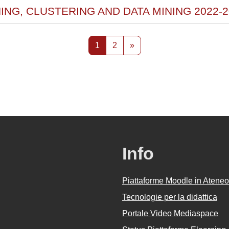
ING, CLUSTERING AND DATA MINING 2022-2
Pagina 1
Pagina 2
Pagina successiva
1
2
»
Info
Piattaforme Moodle in Ateneo
Tecnologie per la didattica
Portale Video Mediaspace