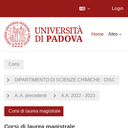
Login
Vai al contenuto principale
Home
Altro
Corsi
DIPARTIMENTO DI SCIENZE CHIMICHE - DISC
A. A. precedenti
A.A. 2022 - 2023
Corsi di laurea magistrale
Corsi di laurea magistrale