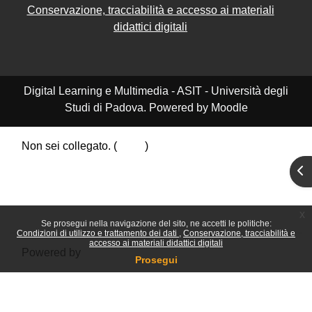
Conservazione, tracciabilità e accesso ai materiali
didattici digitali
Digital Learning e Multimedia - ASIT - Università degli
Studi di Padova. Powered by Moodle
Non sei collegato. (
Login
)
Riepilogo della conservazione dei dati
Apr
Politiche
Ottieni l'app mobile
Passa al tema standard
x
Se prosegui nella navigazione del sito, ne accetti le politiche:
Condizioni di utilizzo e trattamento dei dati
Conservazione, tracciabilità e
accesso ai materiali didattici digitali
Powered by
Moodle
Prosegui