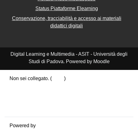
Status Piattaforme Elearning
Conservazione, tracciabilità e accesso ai materiali
didattici digitali
Digital Learning e Multimedia - ASIT - Università degli
Studi di Padova. Powered by Moodle
Non sei collegato. (
Login
)
Riepilogo della conservazione dei dati
Politiche
Ottieni l'app mobile
Passa al tema standard
Powered by
Moodle