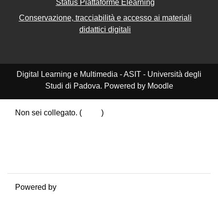
Status Piattaforme Elearning
Conservazione, tracciabilità e accesso ai materiali
didattici digitali
Digital Learning e Multimedia - ASIT - Università degli
Studi di Padova. Powered by Moodle
Non sei collegato. (
Login
)
Riepilogo della conservazione dei dati
Politiche
Ottieni l'app mobile
Passa al tema standard
Powered by
Moodle