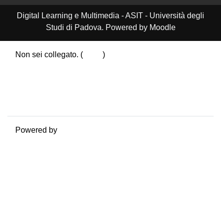
Digital Learning e Multimedia - ASIT - Università degli
Studi di Padova. Powered by Moodle
Non sei collegato. (
Login
)
Riepilogo della conservazione dei dati
Politiche
Ottieni l'app mobile
Passa al tema standard
Powered by
Moodle