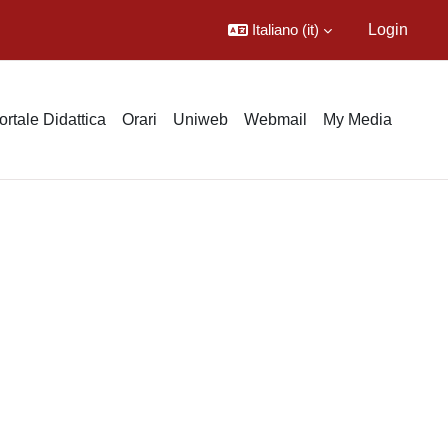
Italiano ‎(it)‎
Login
ortale Didattica
Orari
Uniweb
Webmail
My Media