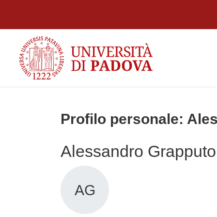
Vai al contenuto principale
Profilo personale: Al
Alessandro Grapputo
AG