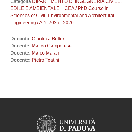
Categoria
DIPARTIMENTO DI INGEGNERIA CIVILE,
EDILE E AMBIENTALE - ICEA / PhD Course in
Sciences of Civil, Environmental and Architectural
Engineering / A.Y. 2025 - 2026
Docente:
Gianluca Botter
Docente:
Matteo Camporese
Docente:
Marco Marani
Docente:
Pietro Teatini