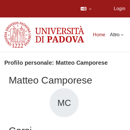
Login
Vai al contenuto principale
Home
Altro
Profilo personale: Matteo Camporese
Matteo Camporese
MC