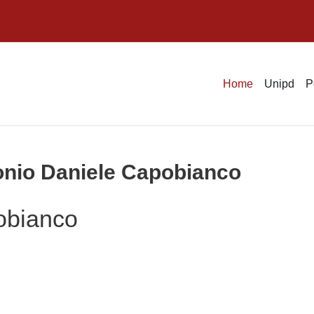
Home
Unipd
P
tonio Daniele Capobianco
obianco