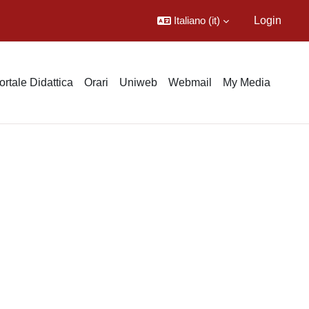
Italiano ‎(it)‎
Login
ortale Didattica
Orari
Uniweb
Webmail
My Media