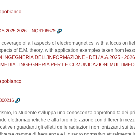
apobianco
025-2026 - INQ4106679
 coverage of all aspects of electromagnetics, with a focus on fi
spects of E.M. theory, with application examples taken from less
NGEGNERIA DELL'INFORMAZIONE - DEI / A.A.2025 - 2026 / Cor
MEDIA - INGEGNERIA PER LE COMUNICAZIONI MULTIMEDI
apobianco
000216
ismo, lo studente sviluppa una conoscenza approfondita dei prin
onde elettromagnetiche e alla loro interazione con differenti mezzi
icative riguardanti gli effetti delle radiazioni non ionizzanti sui t
diverse gamme di frequenza e il quadro normativo attualmente in