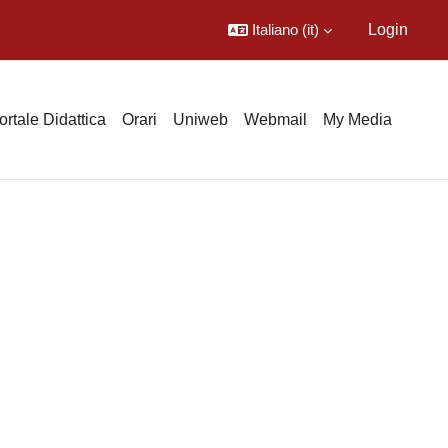
Italiano ‎(it)‎
Login
ortale Didattica
Orari
Uniweb
Webmail
My Media