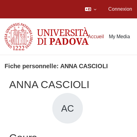
Connexion
Passer au contenu principal
Accueil
My Media
Fiche personnelle: ANNA CASCIOLI
ANNA CASCIOLI
AC