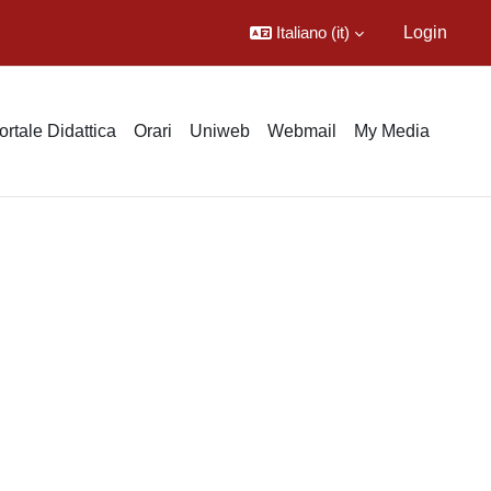
Italiano ‎(it)‎
Login
ortale Didattica
Orari
Uniweb
Webmail
My Media