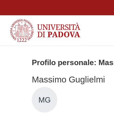
Vai al contenuto principale
Profilo personale: Ma
Massimo Guglielmi
MG