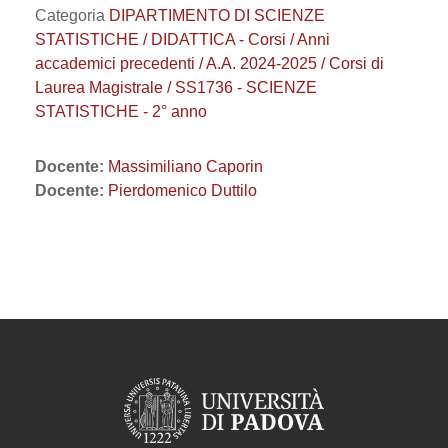
Categoria
DIPARTIMENTO DI SCIENZE
STATISTICHE / DIDATTICA - Corsi / Anni
accademici precedenti / A.A. 2024-2025 / Corsi di
Laurea Magistrale / SS1736 - SCIENZE
STATISTICHE - 2° anno
Docente:
Massimiliano Caporin
Docente:
Pierdomenico Duttilo