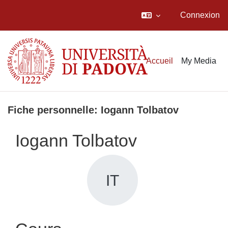
Connexion
Passer au contenu principal
Accueil
My Media
Fiche personnelle: Iogann Tolbatov
Iogann Tolbatov
IT