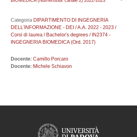
BIOMEDICA (Numerosita' canale 2) 2022-2023
Categoria
DIPARTIMENTO DI INGEGNERIA
DELL'INFORMAZIONE - DEI / A.A. 2022 - 2023 /
Corsi di laurea / Bachelor's degrees / IN2374 -
INGEGNERIA BIOMEDICA (Ord. 2017)
Docente:
Camillo Porcaro
Docente:
Michele Schiavon