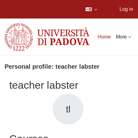
Log in
Skip to main content
Home
More
Personal profile: teacher labster
teacher labster
tl