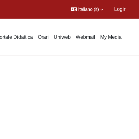
Italiano ‎(it)‎
Login
ortale Didattica
Orari
Uniweb
Webmail
My Media