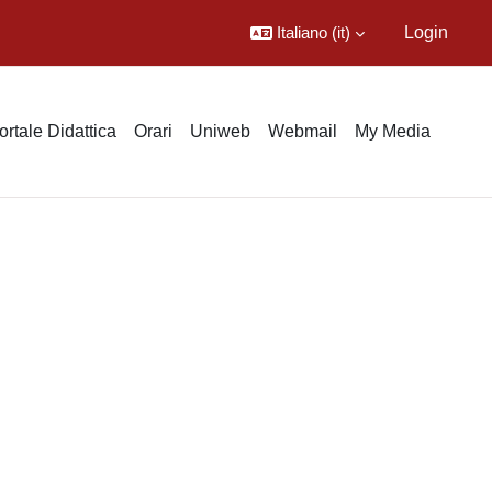
Italiano ‎(it)‎
Login
ortale Didattica
Orari
Uniweb
Webmail
My Media