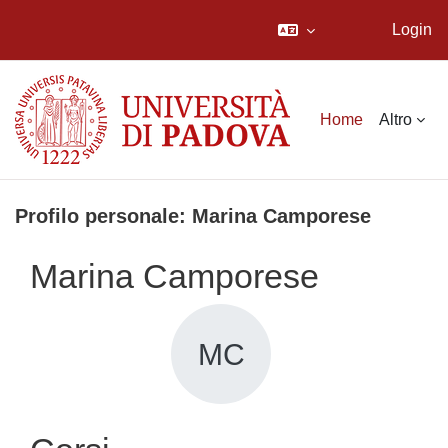
Login
Vai al contenuto principale
Home
Altro
Profilo personale: Marina Camporese
Marina Camporese
MC