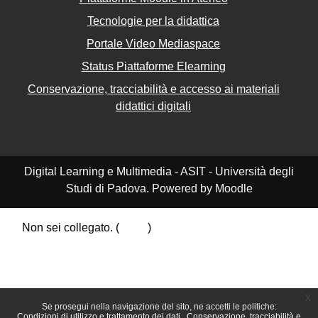
Tecnologie per la didattica
Portale Video Mediaspace
Status Piattaforme Elearning
Conservazione, tracciabilità e accesso ai materiali
didattici digitali
Digital Learning e Multimedia - ASIT - Università degli
Studi di Padova. Powered by Moodle
Non sei collegato. (
Login
)
Riepilogo della conservazione dei dati
Politiche
Ottieni l'app mobile
Passa al tema standard
x
Se prosegui nella navigazione del sito, ne accetti le politiche:
Condizioni di utilizzo e trattamento dei dati
Conservazione, tracciabilità e