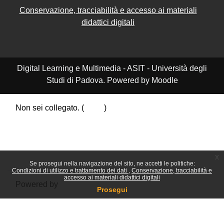
Conservazione, tracciabilità e accesso ai materiali
didattici digitali
Digital Learning e Multimedia - ASIT - Università degli
Studi di Padova. Powered by Moodle
Non sei collegato. (
Login
)
Riepilogo della conservazione dei dati
Politiche
Ottieni l'app mobile
Passa al tema standard
x
Se prosegui nella navigazione del sito, ne accetti le politiche:
Condizioni di utilizzo e trattamento dei dati
Conservazione, tracciabilità e
accesso ai materiali didattici digitali
Powered by
Moodle
Prosegui