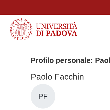
Vai al contenuto principale
Profilo personale: Pao
Paolo Facchin
PF