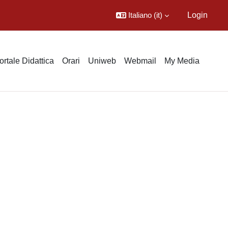
Italiano ‎(it)‎
Login
ortale Didattica
Orari
Uniweb
Webmail
My Media