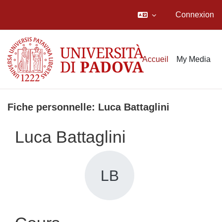
Connexion
Passer au contenu principal
Accueil
My Media
Fiche personnelle: Luca Battaglini
Luca Battaglini
LB