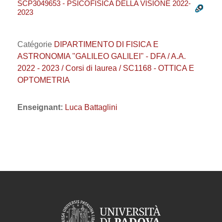
SCP3049653 - PSICOFISICA DELLA VISIONE 2022-
2023
Catégorie
DIPARTIMENTO DI FISICA E
ASTRONOMIA "GALILEO GALILEI" - DFA / A.A.
2022 - 2023 / Corsi di laurea / SC1168 - OTTICA E
OPTOMETRIA
Enseignant:
Luca Battaglini