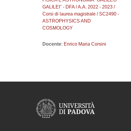
GALILEI" - DFA / A.A. 2022 - 2023 /
Corsi di laurea magistrale / SC2490 -
ASTROPHYSICS AND
COSMOLOGY
Docente:
Enrico Maria Corsini