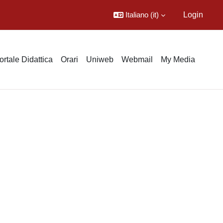
Italiano ‎(it)‎
Login
ortale Didattica
Orari
Uniweb
Webmail
My Media