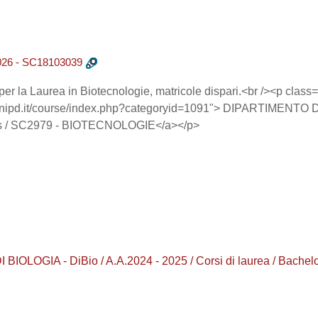
-2026 - SC18103039
er la Laurea in Biotecnologie, matricole dispari.<br /><p clas
g.unipd.it/course/index.php?categoryid=1091"> DIPARTIMENTO DI
rees / SC2979 - BIOTECNOLOGIE</a></p>
IOLOGIA - DiBio / A.A.2024 - 2025 / Corsi di laurea / Bache