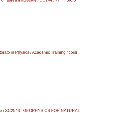
di laurea magistrale / SC2443 - PHYSICS
to in Physics / Academic Training / corsi
Degree / SC2543 - GEOPHYSICS FOR NATURAL