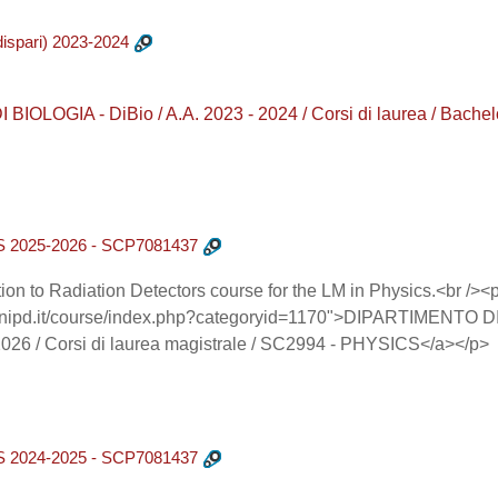
dispari) 2023-2024
IOLOGIA - DiBio / A.A. 2023 - 2024 / Corsi di laurea / Bach
025-2026 - SCP7081437
ion to Radiation Detectors course for the LM in Physics.<br />
ng.unipd.it/course/index.php?categoryid=1170">DIPARTIMENT
2026 / Corsi di laurea magistrale / SC2994 - PHYSICS</a></p>
024-2025 - SCP7081437