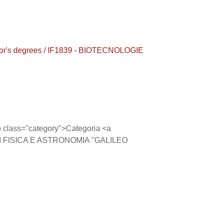
elor's degrees / IF1839 - BIOTECNOLOGIE
<p class="category">Categoria <a
O DI FISICA E ASTRONOMIA "GALILEO