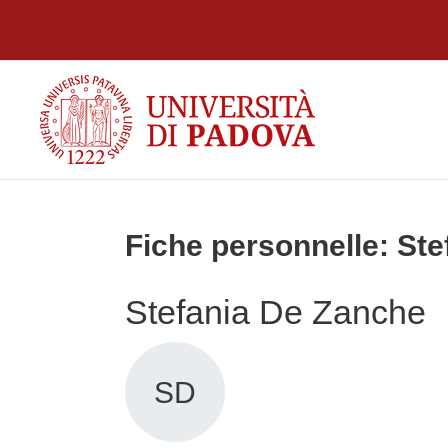
Passer au contenu principal
Fiche personnelle: St
Stefania De Zanche
SD