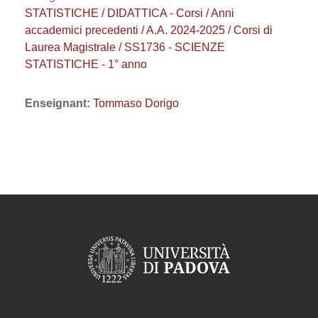
STATISTICHE / DIDATTICA - Corsi / Anni
accademici precedenti / A.A. 2024-2025 / Corsi di
Laurea Magistrale / SS1736 - SCIENZE
STATISTICHE - 1° anno
Enseignant:
Tommaso Dorigo