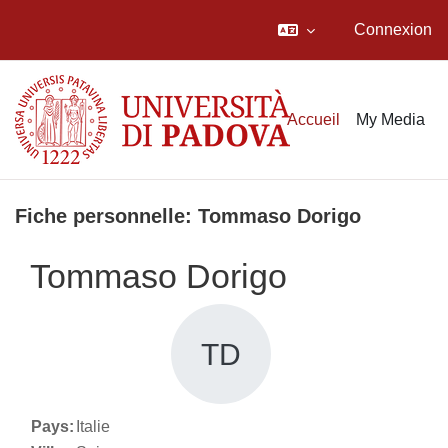
Connexion
Passer au contenu principal
Accueil
My Media
Fiche personnelle: Tommaso Dorigo
Tommaso Dorigo
TD
Pays:
Italie