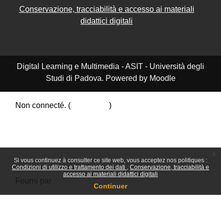
Conservazione, tracciabilità e accesso ai materiali
didattici digitali
Digital Learning e Multimedia - ASIT - Università degli
Studi di Padova. Powered by Moodle
Non connecté. (
Connexion
)
Résumé de conservation de données
Politiques
Obtenir l’app mobile
Passer au thème standard
x
Si vous continuez à consulter ce site web, vous acceptez nos politiques :
Condizioni di utilizzo e trattamento dei dati
Conservazione, tracciabilità e
accesso ai materiali didattici digitali
Fourni par
Moodle
Continuer