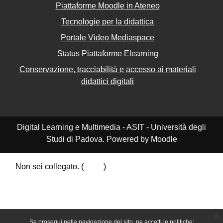
Piattaforme Moodle in Ateneo
Tecnologie per la didattica
Portale Video Mediaspace
Status Piattaforme Elearning
Conservazione, tracciabilità e accesso ai materiali
didattici digitali
Digital Learning e Multimedia - ASIT - Università degli
Studi di Padova. Powered by Moodle
Non sei collegato. (
Login
)
Riepilogo della conservazione dei dati
Politiche
Ottieni l'app mobile
Passa al tema standard
x
Se prosegui nella navigazione del sito, ne accetti le politiche: