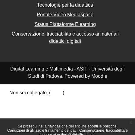
Tecnologie per la didattica
Portale Video Mediaspace
Status Piattaforme Elearning
Conservazione, tracciabilità e accesso ai materiali
didattici digitali
Digital Learning e Multimedia - ASIT - Università degli
Studi di Padova. Powered by Moodle
Non sei collegato. (
Login
)
Riepilogo della conservazione dei dati
Politiche
Ottieni l'app mobile
Passa al tema standard
x
Se prosegui nella navigazione del sito, ne accetti le politiche:
Condizioni di utilizzo e trattamento dei dati
Conservazione, tracciabilità e
accesso ai materiali didattici digitali