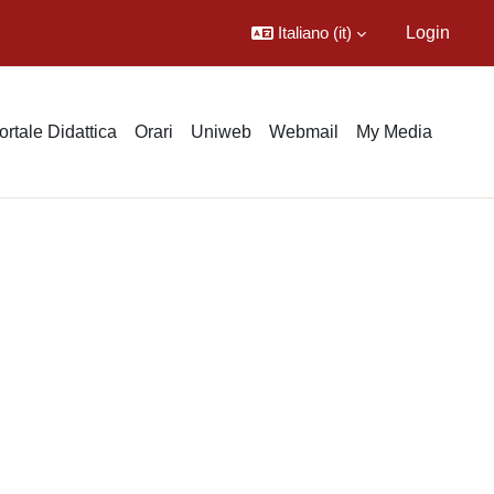
Italiano ‎(it)‎
Login
ortale Didattica
Orari
Uniweb
Webmail
My Media