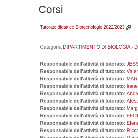
Corsi
Tutorato didattico Biotecnologie 2022/2023
Categoria
DIPARTIMENTO DI BIOLOGIA - DiBio
Responsabile dell'attività di tutorato:
JES
Responsabile dell'attività di tutorato:
Vale
Responsabile dell'attività di tutorato:
MAR
Responsabile dell'attività di tutorato:
Iren
Responsabile dell'attività di tutorato:
Andr
Responsabile dell'attività di tutorato:
Ales
Responsabile dell'attività di tutorato:
Marg
Responsabile dell'attività di tutorato:
FED
Responsabile dell'attività di tutorato:
Elen
Responsabile dell'attività di tutorato:
Ricca
Responsabile dell'attività di tutorato:
David