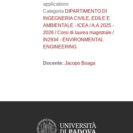
applications
Categoria
DIPARTIMENTO DI
INGEGNERIA CIVILE, EDILE E
AMBIENTALE - ICEA / A.A.2025 -
2026 / Corsi di laurea magistrale /
IN2934 - ENVIRONMENTAL
ENGINEERING
Docente:
Jacopo Boaga