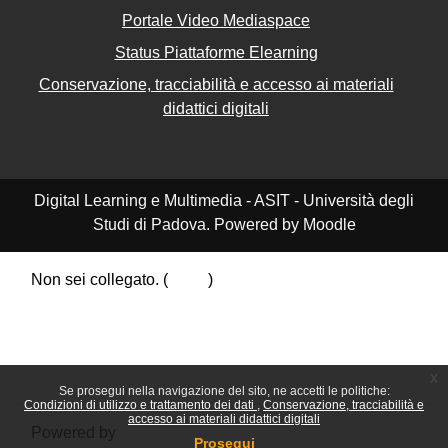
Portale Video Mediaspace
Status Piattaforme Elearning
Conservazione, tracciabilità e accesso ai materiali
didattici digitali
Digital Learning e Multimedia - ASIT - Università degli
Studi di Padova. Powered by Moodle
Non sei collegato. (
Login
)
Riepilogo della conservazione dei dati
Politiche
Ottieni l'app mobile
Passa al tema standard
x
Se prosegui nella navigazione del sito, ne accetti le politiche:
Condizioni di utilizzo e trattamento dei dati
Conservazione, tracciabilità e
accesso ai materiali didattici digitali
Powered by
Moodle
Prosegui