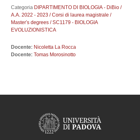
Categoria
DIPARTIMENTO DI BIOLOGIA - DiBio /
A.A. 2022 - 2023 / Corsi di laurea magistrale /
Master's degrees / SC1179 - BIOLOGIA
EVOLUZIONISTICA
Docente:
Nicoletta La Rocca
Docente:
Tomas Morosinotto