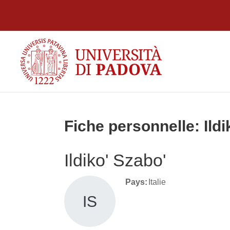
Passer au contenu principal
Fiche personnelle: Ildi
Ildiko' Szabo'
Pays:
Italie
IS