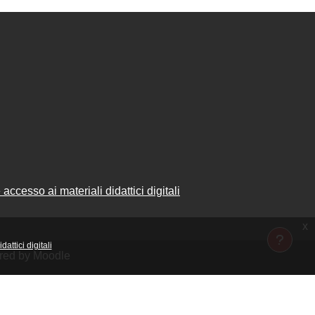
accesso ai materiali didattici digitali
x
attici digitali
ered by Moodle