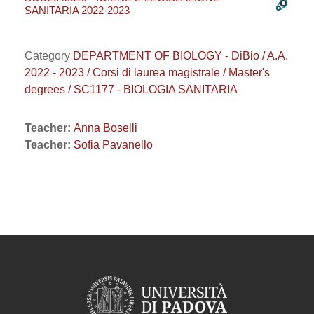
SANITARIA 2022-2023
Category
DEPARTMENT OF BIOLOGY - DiBio / A.A.
2022 - 2023 / Corsi di laurea magistrale / Master's
degrees / SC1177 - BIOLOGIA SANITARIA
Teacher:
Anna Boselli
Teacher:
Sofia Pavanello