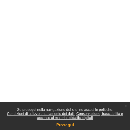
x
Se prosegui nella navigazione del sito, ne accetti le politiche:
Condizioni di utilizzo e trattamento dei dati
Conservazione, tracciabilità e
accesso ai materiali didattici digitali
Prosegui