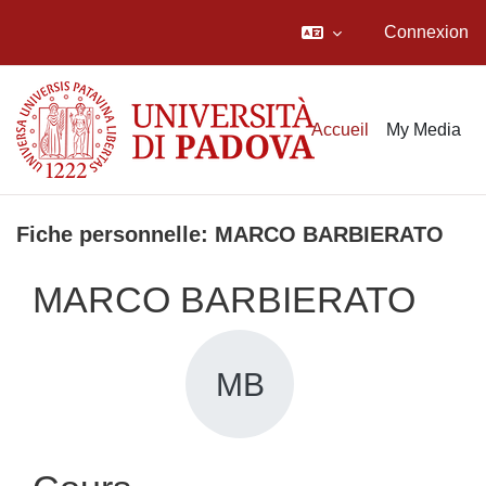
Connexion
Passer au contenu principal
Accueil
My Media
Fiche personnelle: MARCO BARBIERATO
MARCO BARBIERATO
MB