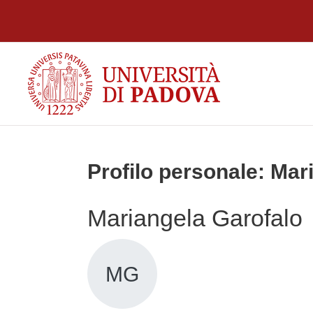
Vai al contenuto principale
Profilo personale: Mar
Mariangela Garofalo
MG