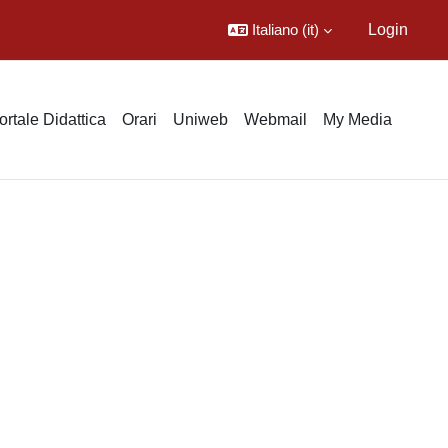
Italiano ‎(it)‎
Login
ortale Didattica
Orari
Uniweb
Webmail
My Media