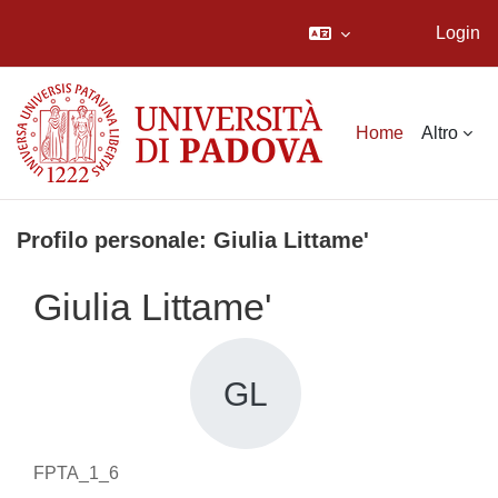
Login
Vai al contenuto principale
Home
Altro
Profilo personale: Giulia Littame'
Giulia Littame'
GL
FPTA_1_6